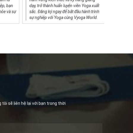
iệp, bạn
dạy, trở thành huấn luyện viên Yoga xuất
nâng cao 
hỏe và sự
sắc. Đăng ký ngay để bắt đầu hành trình
thần làm v
sự nghiệp với Yoga cùng Vyoga World.
ôi sẽ liên hệ lại với bạn trong thời