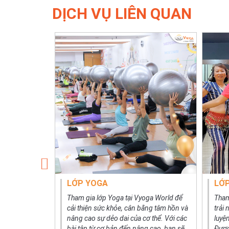
DỊCH VỤ LIÊN QUAN
YÊU CẦU
LỚP YOGA
LỚ
eo yêu cầu của
Tham gia lớp Yoga tại Vyoga World để
Tham
i nghiệm tập
cải thiện sức khỏe, cân bằng tâm hồn và
trải
ng cá nhân
nâng cao sự dẻo dai của cơ thể. Với các
luyện
i trình độ và
bài tập từ cơ bản đến nâng cao, bạn sẽ
Được