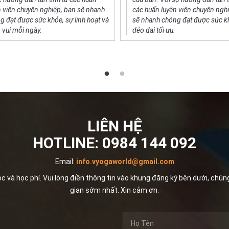
n viên chuyên nghiệp, bạn sẽ nhanh
các huấn luyện viên chuyên ngh
g đạt được sức khỏe, sự linh hoạt và
sẽ nhanh chóng đạt được sức k
 vui mỗi ngày.
dẻo dai tối ưu.
LIÊN HỆ
HOTLINE:
0984 144 092
Email:
info.vyogaworld@gmail.com
và học phí. Vui lòng điền thông tin vào khung đăng ký bên dưới, chúng t
gian sớm nhất. Xin cảm ơn.