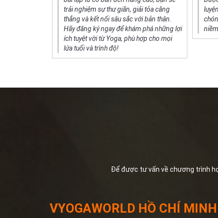
n hưởng các
trải nghiệm sự thư giãn, giải tỏa căng
luyệ
, giúp bạn cân
thẳng và kết nối sâu sắc với bản thân.
chón
ng cao sức
Hãy đăng ký ngay để khám phá những lợi
niềm
ích tuyệt vời từ Yoga, phù hợp cho mọi
lứa tuổi và trình độ!
Để được tư vấn về chương trình học 
VYOGAWORLD HỒ CHÍ MINH