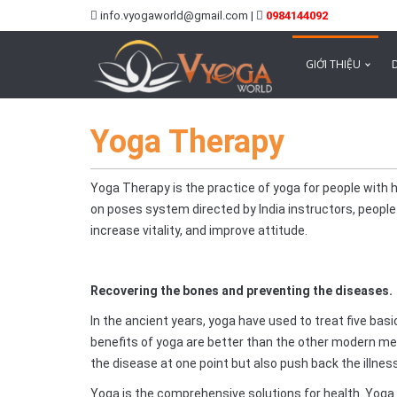
info.vyogaworld@gmail.com |
0984144092
GIỚI THIỆU
Yoga Therapy
Yoga Therapy is the practice of yoga for people with 
on poses system directed by India instructors, peopl
increase vitality, and improve attitude.
Recovering the bones and preventing the diseases.
In the ancient years, yoga have used to treat five basi
benefits of yoga are better than the other modern met
the disease at one point but also push back the illnes
Yoga is the comprehensive solutions for health. Yog