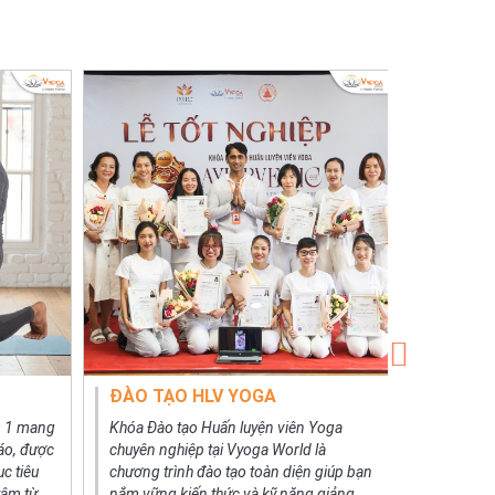
ĐÀO TẠO HLV YOGA
YOGA C
m 1 mang
Khóa Đào tạo Huấn luyện viên Yoga
Vyoga Wor
đáo, được
chuyên nghiệp tại Vyoga World là
Yoga phù h
ục tiêu
chương trình đào tạo toàn diện giúp bạn
linh hoạt 
tâm từ
nắm vững kiến thức và kỹ năng giảng
nghiệp, g