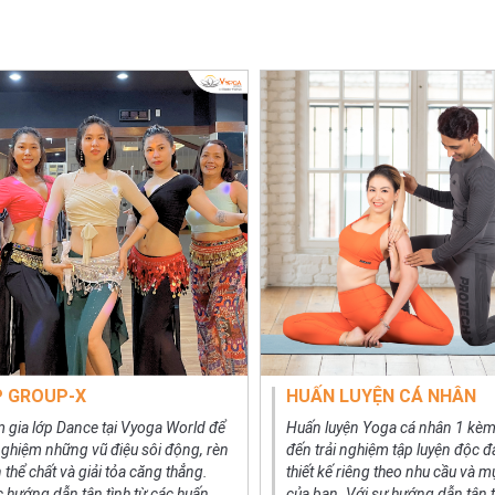
P GROUP-X
HUẤN LUYỆN CÁ NHÂN
 gia lớp Dance tại Vyoga World để
Huấn luyện Yoga cá nhân 1 kè
 nghiệm những vũ điệu sôi động, rèn
đến trải nghiệm tập luyện độc 
 thể chất và giải tỏa căng thẳng.
thiết kế riêng theo nhu cầu và m
 hướng dẫn tận tình từ các huấn
của bạn. Với sự hướng dẫn tận 