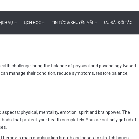
DỊCH VỤ
LỊCH HỌC
TIN TỨC & KHUYẾN MÃI
ƯU ĐÃI ĐỐI TÁC
health challenge, bring the balance of physical and psychology. Based
e can manage their condition, reduce symptoms, restore balance,
c aspects: physical, mentality, emotion, spirit and brainpower. The
hods that protect your health completely. You are not only get rid of
ses.
a Therapy is main combination breath and poses to stretch bones