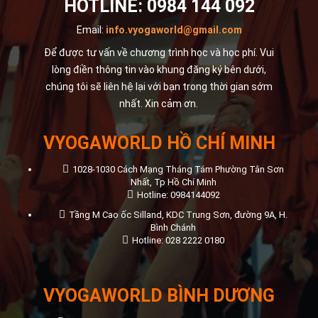
HOTLINE:
0984 144 092
Email:
info.vyogaworld@gmail.com
Để được tư vấn về chương trình học và học phí. Vui
lòng điền thông tin vào khung đăng ký bên dưới,
chúng tôi sẽ liên hệ lại với bạn trong thời gian sớm
nhất. Xin cảm ơn.
VYOGAWORLD HỒ CHÍ MINH
1028-1030 Cách Mạng Tháng Tám Phường Tân Sơn
Nhất, Tp Hồ Chí Minh
Hotline: 0984144092
Tầng M Cao ốc Silland, KDC Trung Sơn, đường 9A, H.
Bình Chánh
Hotline: 028 2222 0180
VYOGAWORLD BÌNH DƯƠNG