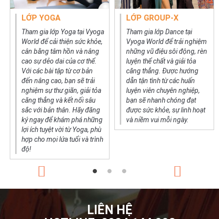
LỚP YOGA
LỚP GROUP-X
Tham gia lớp Yoga tại Vyoga
Tham gia lớp Dance tại
World để cải thiện sức khỏe,
Vyoga World để trải nghiệm
cân bằng tâm hồn và nâng
những vũ điệu sôi động, rèn
cao sự dẻo dai của cơ thể.
luyện thể chất và giải tỏa
Với các bài tập từ cơ bản
căng thẳng. Được hướng
đến nâng cao, bạn sẽ trải
dẫn tận tình từ các huấn
nghiệm sự thư giãn, giải tỏa
luyện viên chuyên nghiệp,
căng thẳng và kết nối sâu
bạn sẽ nhanh chóng đạt
sắc với bản thân. Hãy đăng
được sức khỏe, sự linh hoạt
ký ngay để khám phá những
và niềm vui mỗi ngày.
lợi ích tuyệt vời từ Yoga, phù
hợp cho mọi lứa tuổi và trình
độ!
LIÊN HỆ