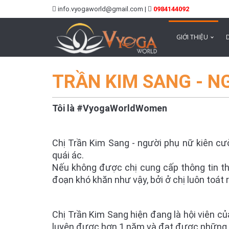
info.vyogaworld@gmail.com |
0984144092
GIỚI THIỆU
TRẦN KIM SANG - N
Tôi là #VyogaWorldWomen
Chị Trần Kim Sang - người phụ nữ kiên cư
quái ác.
Nếu không được chị cung cấp thông tin thì 
đoạn khó khăn như vậy, bởi ở chị luôn toát r
Chị Trần Kim Sang hiện đang là hội viên c
luyện được hơn 1 năm và đạt được những 