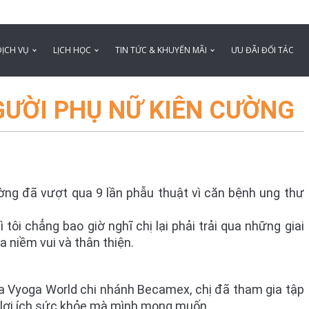
DỊCH VỤ
LỊCH HỌC
TIN TỨC & KHUYẾN MÃI
ƯU ĐÃI ĐỐI TÁC
GƯỜI PHỤ NỮ KIÊN CƯỜNG
ờng đã vượt qua 9 lần phẫu thuật vì căn bệnh ung thư
tôi chẳng bao giờ nghĩ chị lại phải trải qua những giai
a niềm vui và thân thiện.
ủa Vyoga World chi nhánh Becamex, chị đã tham gia tập
lợi ích sức khỏe mà mình mong muốn.