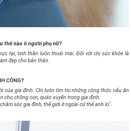
hư thế nào ở người phụ nữ?
ực tại, tinh thần luôn thoải mái. Đối với chị sức khỏe là
 làm đẹp cho bản thân.
HÀNH CÔNG?
ời của gia đình. Chị luôn tìm tòi những công thức nấu ăn
 cho chồng con, quán xuyến trong gia đình.
hăm sóc gia đình, thế giới ở ngoài cứ thể anh lo".