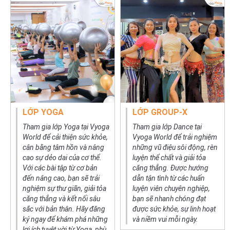
LỚP YOGA
LỚP GROUP-X
Tham gia lớp Yoga tại Vyoga
Tham gia lớp Dance tại
World để cải thiện sức khỏe,
Vyoga World để trải nghiệm
cân bằng tâm hồn và nâng
những vũ điệu sôi động, rèn
cao sự dẻo dai của cơ thể.
luyện thể chất và giải tỏa
Với các bài tập từ cơ bản
căng thẳng. Được hướng
đến nâng cao, bạn sẽ trải
dẫn tận tình từ các huấn
nghiệm sự thư giãn, giải tỏa
luyện viên chuyên nghiệp,
căng thẳng và kết nối sâu
bạn sẽ nhanh chóng đạt
sắc với bản thân. Hãy đăng
được sức khỏe, sự linh hoạt
ký ngay để khám phá những
và niềm vui mỗi ngày.
lợi ích tuyệt vời từ Yoga, phù