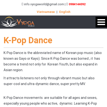
info.vyogaworld@gmail.com |
0984144092
Vietnamese
|
English
K-Pop Dance
K-Pop Dance is the abbreviated name of Korean pop music (also
known as Gayo or Kayo). Since K-Pop Dance was borned , it has
become a trend not only for Korean Youth, but also expand in
Asian region.
It attracts listeners not only through vibrant music but also
super-cool and ultra-dynamic dance, super pretty MV.
K-Pop Dance movements are suitable for all ages and sexes,
especially young people who active, dynamic. Learning K-Pop