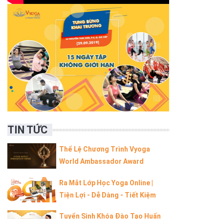
TIN TỨC
Thể Lệ Chương Trình Vyoga
World Ambassador Award
Ra Mắt Lớp Học Yoga Online |
Tiện Lợi - Dễ Dàng - Tiết Kiệm
Tuyển Sinh Khóa Đào Tạo Huấn