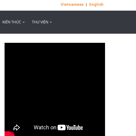
Vietnamese
|
English
KIẾN THỨC
THƯ VIỆN